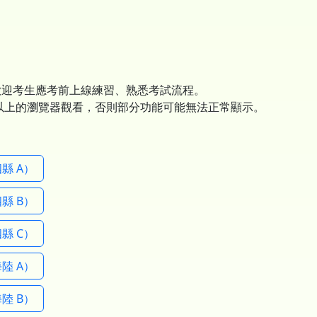
歡迎考生應考前上線練習、熟悉考試流程。
以上的瀏覽器觀看，否則部分功能可能無法正常顯示。
縣 A）
縣 B）
縣 C）
陸 A）
陸 B）